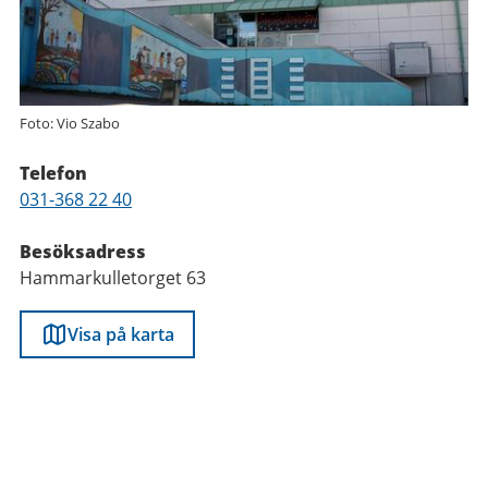
Foto: Vio Szabo
Telefon
Telefon
031-368 22 40
Besöksadress
Hammarkulletorget 63
Visa på karta