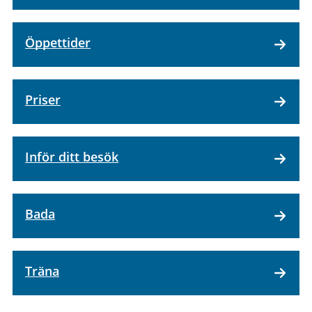
Öppettider
Priser
Inför ditt besök
Bada
Träna