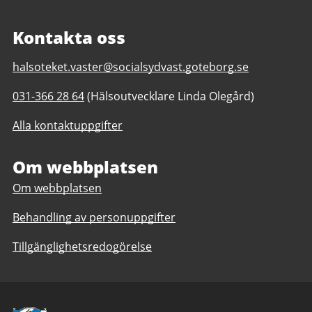
Kontakta oss
E-
halsoteket.vaster@socialsydvast.goteborg.se
post
Telefonnummer
031-366 28 64
(Hälsoutvecklare Linda Olegård)
till
till
Hälsoteket
Alla kontaktuppgifter
Hälsoteket
i
i
Väster
Väster
Om webbplatsen
Om webbplatsen
Behandling av personuppgifter
Tillgänglighetsredogörelse