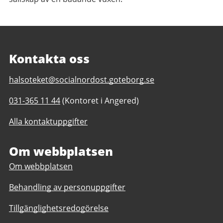
Kontakta oss
E-
halsoteket@socialnordost.goteborg.se
post
Telefonnummer
031-365 11 44
(Kontoret i Angered)
till
till
Hälsoteket
Alla kontaktuppgifter
Hälsoteket
i
i
Nordost
Nordost
Om webbplatsen
Om webbplatsen
Behandling av personuppgifter
Tillgänglighetsredogörelse