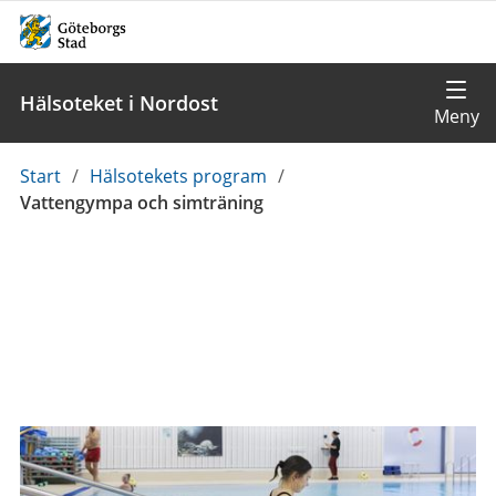
Hälsoteket i Nordost
Du
Start
/
Hälsotekets program
/
är
Vattengympa och simträning
här: