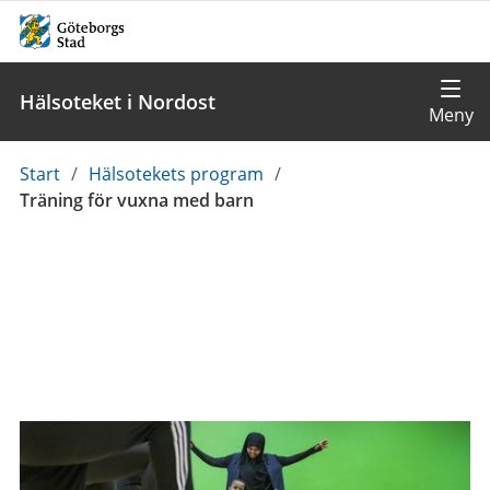
Hälsoteket i Nordost
Du
Start
/
Hälsotekets program
/
är
Träning för vuxna med barn
här: