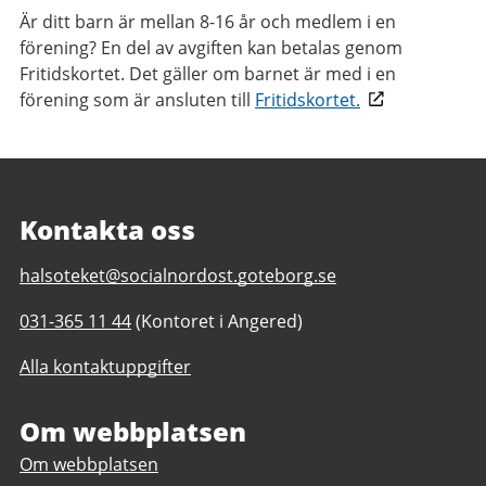
Är ditt barn är mellan 8-16 år och medlem i en
förening? En del av avgiften kan betalas genom
Fritidskortet. Det gäller om barnet är med i en
förening som är ansluten till
Fritidskortet.
Kontakta oss
E-
halsoteket@socialnordost.goteborg.se
post
Telefonnummer
031-365 11 44
(Kontoret i Angered)
till
till
Hälsoteket
Alla kontaktuppgifter
Hälsoteket
i
i
Nordost
Nordost
Om webbplatsen
Om webbplatsen