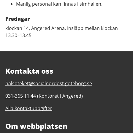
Manlig personal kan finnas i simhallen.
Fredagar
klockan 14, Angered Arena. Insläpp mellan klockan
13.30–13.45
Kontakta oss
E-
halsoteket@socialnordost.goteborg.se
post
Telefonnummer
031-365 11 44
(Kontoret i Angered)
till
till
Hälsoteket
Alla kontaktuppgifter
Hälsoteket
i
i
Nordost
Nordost
Om webbplatsen