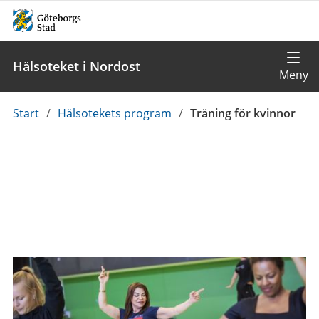
Hälsoteket i Nordost
Du
Start
/
Hälsotekets program
/
Träning för kvinnor
är
här: