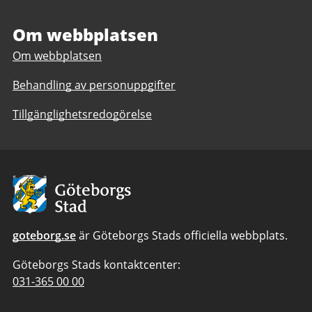
i
i
Nordost
Nordost
Om webbplatsen
Om webbplatsen
Behandling av personuppgifter
Tillgänglighetsredogörelse
Avsändare:
Göteborgs
Stad
goteborg.se
är Göteborgs Stads officiella webbplats.
Göteborgs Stads kontaktcenter:
Telefonnummer
031-365 00 00
till