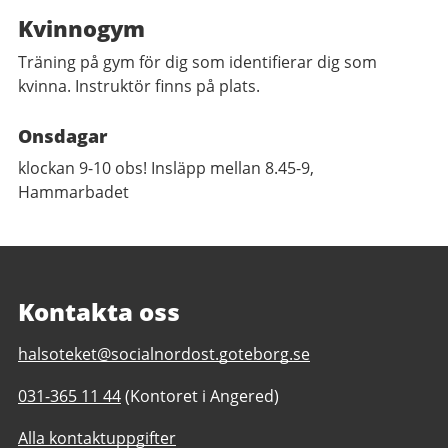
Kvinnogym
Träning på gym för dig som identifierar dig som
kvinna. Instruktör finns på plats.
Onsdagar
klockan 9-10 obs! Insläpp mellan 8.45-9,
Hammarbadet
Kontakta oss
E-
halsoteket@socialnordost.goteborg.se
post
Telefonnummer
031-365 11 44
(Kontoret i Angered)
till
till
Hälsoteket
Alla kontaktuppgifter
Hälsoteket