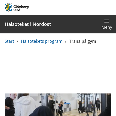
Hälsoteket i Nordost
Du
Start
/
Hälsotekets program
/
Träna på gym
är
här: