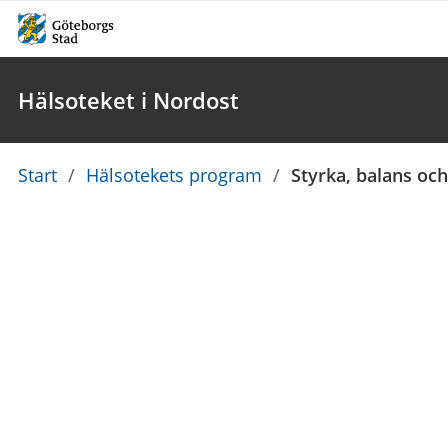
Hälsoteket i Nordost
Du
Start
/
Hälsotekets program
/
Styrka, balans och
är
här: