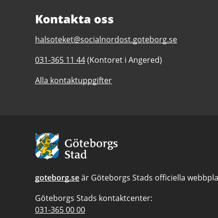
Kontakta oss
E-
halsoteket@socialnordost.goteborg.se
post
Telefonnummer
031-365 11 44
(Kontoret i Angered)
till
till
Hälsoteket
Alla kontaktuppgifter
Hälsoteket
i
i
Nordost
Nordost
Avsändare:
Göteborgs
Stad
goteborg.se
är Göteborgs Stads officiella webbpla
Göteborgs Stads kontaktcenter:
Telefonnummer
031-365 00 00