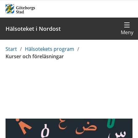
Hälsoteket i Nordost
Du
Start
/
Hälsotekets program
/
är
Kurser och föreläsningar
här: