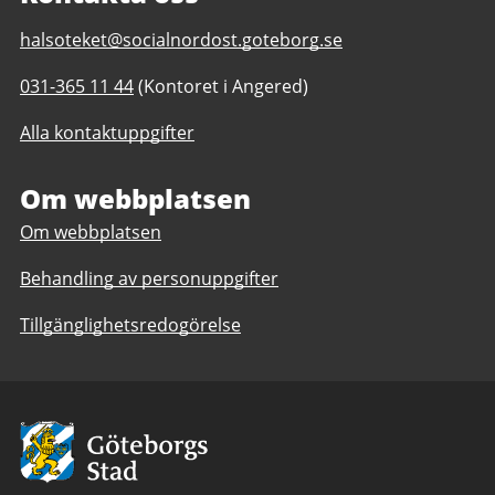
E-
halsoteket@socialnordost.goteborg.se
post
Telefonnummer
031-365 11 44
(Kontoret i Angered)
till
till
Hälsoteket
Alla kontaktuppgifter
Hälsoteket
i
i
Nordost
Nordost
Om webbplatsen
Om webbplatsen
Behandling av personuppgifter
Tillgänglighetsredogörelse
Avsändare:
Göteborgs
Stad