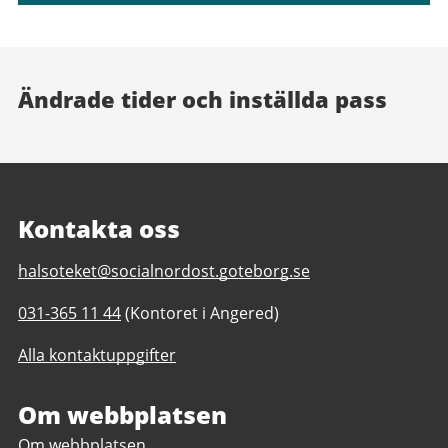
Ändrade tider och inställda pass
Kontakta oss
E-
halsoteket@socialnordost.goteborg.se
post
Telefonnummer
031-365 11 44
(Kontoret i Angered)
till
till
Hälsoteket
Alla kontaktuppgifter
Hälsoteket
i
i
Nordost
Nordost
Om webbplatsen
Om webbplatsen