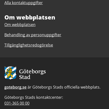
Alla kontaktuppgifter
till
Hälsolots
Hisingen
Om webbplatsen
Om webbplatsen
Behandling av personuppgifter
Tillgänglighetsredogörelse
Avsändare:
Göteborgs
Stad
goteborg.se
är Göteborgs Stads officiella webbplats.
Göteborgs Stads kontaktcenter:
Telefonnummer
031-365 00 00
till