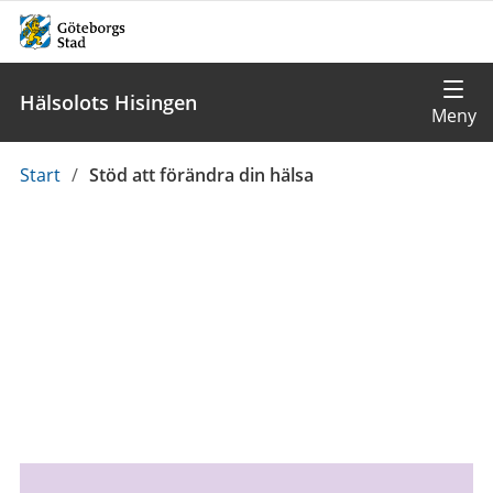
Hälsolots Hisingen
Du
Start
/
Stöd att förändra din hälsa
är
här: