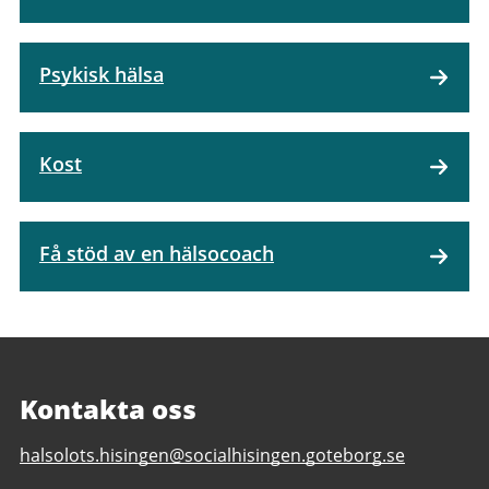
Psykisk hälsa
Kost
Få stöd av en hälsocoach
Kontakta oss
E-
halsolots.hisingen@socialhisingen.goteborg.se
post