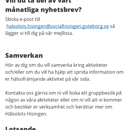
Vill du
ta
del av
vårt
månatliga
nyhetsbrev?
Skicka e-post till
halsolots.hisingen@socialhisingen.goteborg.se
så
lägger vi till dig på vår mejllista.
Samverkan
Hör av dig om du vill samverka kring aktiviteter
och/eller om du vill ha hjälp att sprida information om
er hälsofrämjande aktivitet på vår sida.
Kontakta oss gärna om ni vill boka ett gruppbesök på
någon av våra aktiviteter elle
r
om ni vill att vi kommer
och besöker er verksamhet och berättar mer om
Hälsolots
Hisingen
.
Lotsande