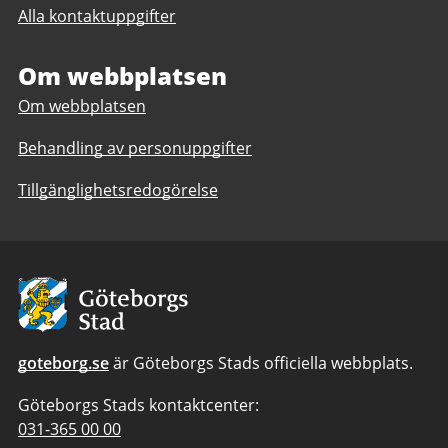
Alla kontaktuppgifter
till
Hälsolots
Hisingen
Om webbplatsen
Om webbplatsen
Behandling av personuppgifter
Tillgänglighetsredogörelse
Avsändare:
Göteborgs
Stad
goteborg.se
är Göteborgs Stads officiella webbplats.
Göteborgs Stads kontaktcenter:
Telefonnummer
031-365 00 00