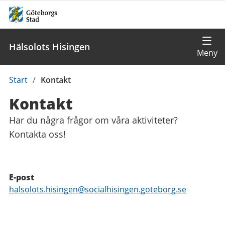
Hälsolots Hisingen
Du
Start
/
Kontakt
är
Kontakt
här:
Har du några frågor om våra aktiviteter?
Kontakta oss!
Kontaktuppgifter
E-post
E-
halsolots.hisingen@socialhisingen.goteborg.se
post
Funktioner