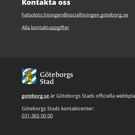
Kontakta oss
E-
halsolots.hisingen@socialhisingen.goteborg.se
post
Alla kontaktuppgifter
till
Hälsolots
Hisingen
Avsändare:
Göteborgs
Stad
goteborg.se
är Göteborgs Stads officiella webbpla
Göteborgs Stads kontaktcenter:
Telefonnummer
031-365 00 00
till
Göteborgs