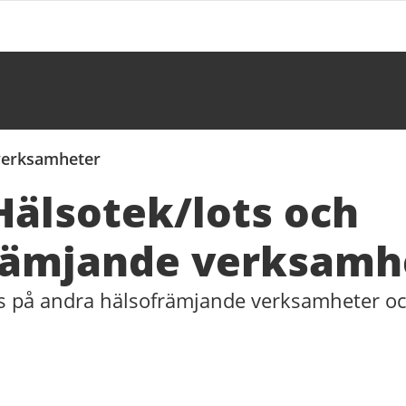
verksamheter
Hälsotek/lots och
rämjande verksamh
ps på andra hälsofrämjande verksamheter och