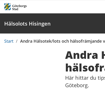
Hälsolots Hisingen
Du
Start
/
Andra Hälsotek/lots och hälsofrämjande 
är
Andra 
här:
hälsof
Här hittar du ti
Göteborg.