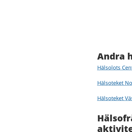
Andra h
Hälsolots Ce
Hälsoteket No
Hälsoteket Vä
Hälsof
aktivit