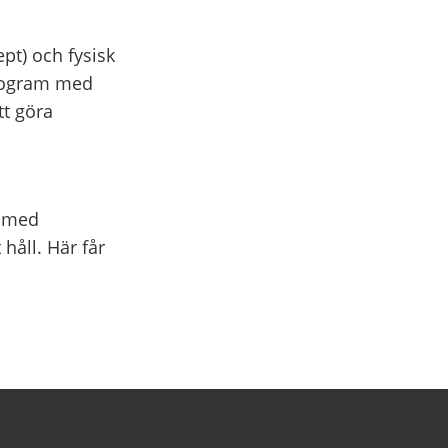
ept) och fysisk
program med
tt göra
g med
håll. Här får