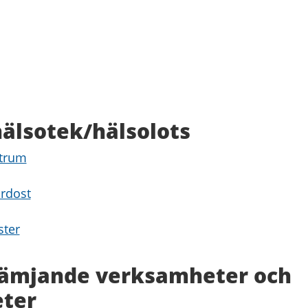
älsotek/hälsolots
ntrum
rdost
ster
rämjande verksamheter och
eter