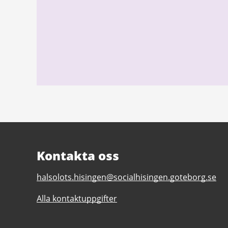
Kontakta oss
E-
halsolots.hisingen@socialhisingen.goteborg.se
post
Alla kontaktuppgifter
till
Hälsolots
Hisingen