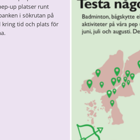
 pep-up platser runt
banken i sökrutan på
kring tid och plats för
na.