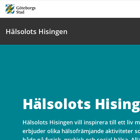
Hälsolots Hisingen
Hälsolots Hisin
Hälsolots Hisingen vill inspirera till ett liv 
erbjuder olika hälsofrämjande aktiviteter 
både på fysisk, psykisk och social hälsa. All