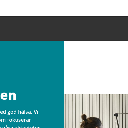
gen
med god hälsa. Vi
som fokuserar
a våra aktiviteter