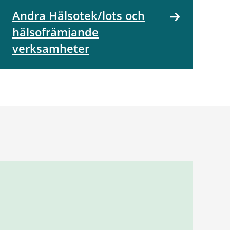
Andra Hälsotek/lots och
hälsofrämjande
verksamheter