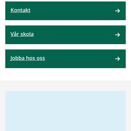
Kontakt
Vår skola
Jobba hos oss
Relaterad
information