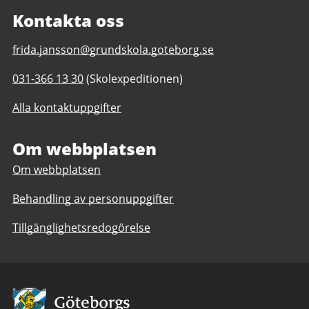
Kontakta oss
E-
frida.jansson@grundskola.goteborg.se
post
Telefonnummer
031-366 13 30
(Skolexpeditionen)
till
till
Hagenskolan
Alla kontaktuppgifter
Hagenskolan
F-
F-
6
6
Om webbplatsen
Om webbplatsen
Behandling av personuppgifter
Tillgänglighetsredogörelse
Avsändare: