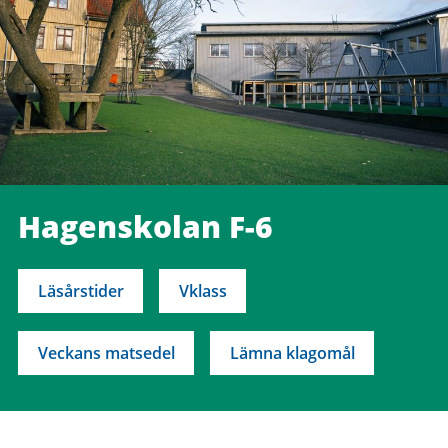
Hagenskolan F-6
Läsårstider
Vklass
Veckans matsedel
Lämna klagomål