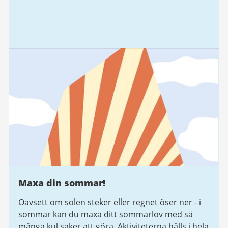
Maxa din sommar!
Oavsett om solen steker eller regnet öser ner - i
sommar kan du maxa ditt sommarlov med så
många kul saker att göra. Aktiviteterna hålls i hela