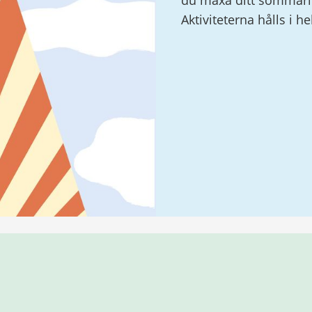
du maxa ditt sommarlo
Aktiviteterna hålls i h