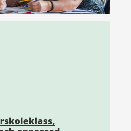
örskoleklass,