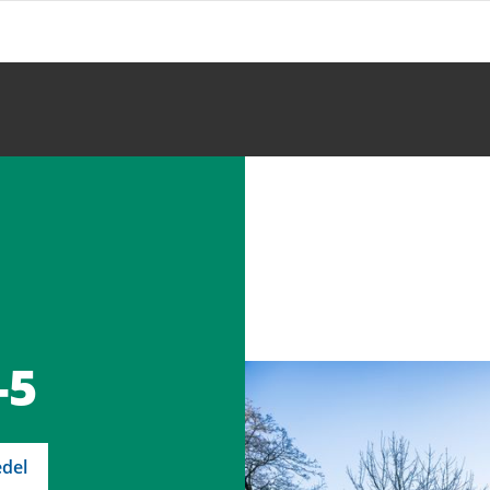
-5
del