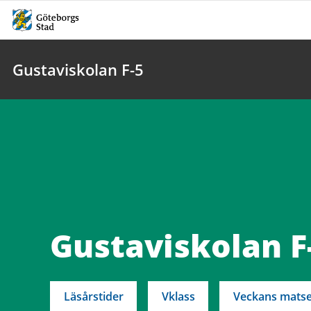
Gustaviskolan F-5
Gustaviskolan F
Läsårstider
Vklass
Veckans matse