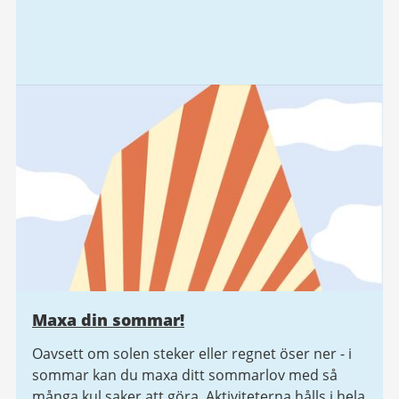
Maxa din sommar!
Oavsett om solen steker eller regnet öser ner - i
sommar kan du maxa ditt sommarlov med så
många kul saker att göra. Aktiviteterna hålls i hela