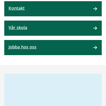
Kontakt
Vår skola
Jobba hos oss
Relaterad
information