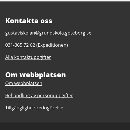
Kontakta oss
E-
gustaviskolan@grundskola.goteborg.se
post
Telefonnummer
031-365 72 62
(Expeditionen)
till
till
Gustaviskolan
Alla kontaktuppgifter
Gustaviskolan
F-
F-
5
5
Om webbplatsen
Om webbplatsen
Behandling av personuppgifter
Tillgänglighetsredogörelse