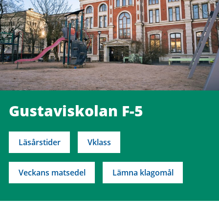
Gustaviskolan F-5
Läsårstider
Vklass
Veckans matsedel
Lämna klagomål