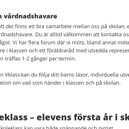
h vårdnadshavare
 att det finns ett bra samarbete mellan oss på skolan,
rdnadshavare. Du är alltid välkommen att kontakta o
got. Vi har flera forum där vi möts, bland annat möte
e i klassen och ett föräldraråd med utsedda represen
m träffas 1-2 gånger per termin.
en Vklass kan du följa ditt barns läxor, individuella ut
ation om vad som händer i klassen och på skolan.
eklass – elevens första år i 
örskoleklass kan vara både spännande och pirrigt.