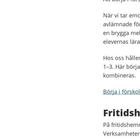
När vi tar em
avlämnade för
en brygga mel
elevernas läran
Hos oss hålle
1–3. Här börja
kombineras.
Börja i försko
Fritid
På fritidshemm
Verksamheten u