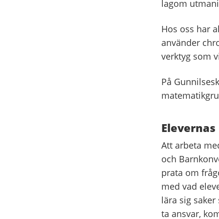
lagom utmani
Hos oss har all
använder chrom
verktyg som v
På Gunnilsesk
matematikgrup
Elevernas
Att arbeta med
och Barnkonve
prata om frågo
med vad elever
lära sig saker
ta ansvar, ko