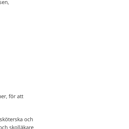
sen,
er, för att
lsköterska och
och skolläkare