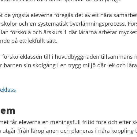
ot de yngsta eleverna föregås det av ett nära samarb
skolor och en systematisk överlämningsprocess. Förs
lan förskola och årskurs 1 där lärarna arbetar mycke
de på ett lekfullt sätt.
r förskoleklassen till i huvudbyggnaden tillsammans 
r barnen sin skolgång i en trygg miljö där lek och lär
leklass
shem
et får eleverna en meningsfull fritid före och efter s
tgår ifrån läroplanen och planeras i nära koppling ti