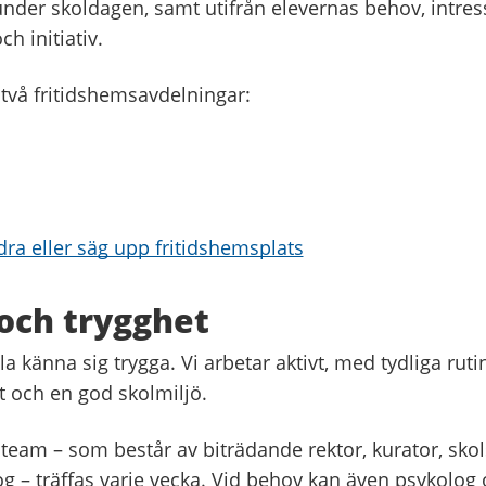
under skoldagen, samt utifrån elevernas behov, intres
h initiativ.
 två fritidshemsavdelningar:
ra eller säg upp fritidshemsplats
 och trygghet
la känna sig trygga. Vi arbetar aktivt, med tydliga rutin
t och en god skolmiljö.
oteam – som består av biträdande rektor, kurator, sko
g – träffas varje vecka. Vid behov kan även psykolog 