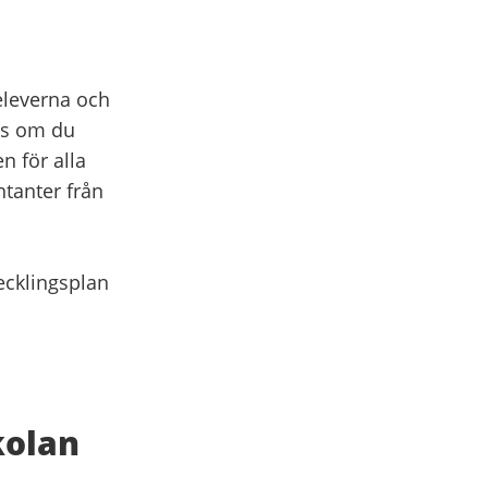
 eleverna och
ss om du
n för alla
tanter från
vecklingsplan
skolan