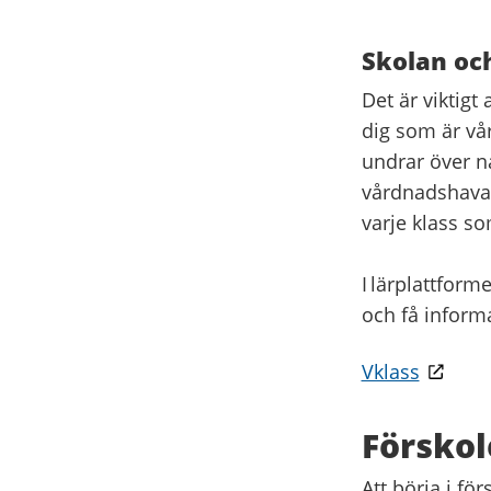
Skolan oc
Det är viktigt
dig som är vå
undrar över nå
vårdnadshavar
varje klass so
I lärplattform
och få inform
Vklass
Förskol
Att börja i f