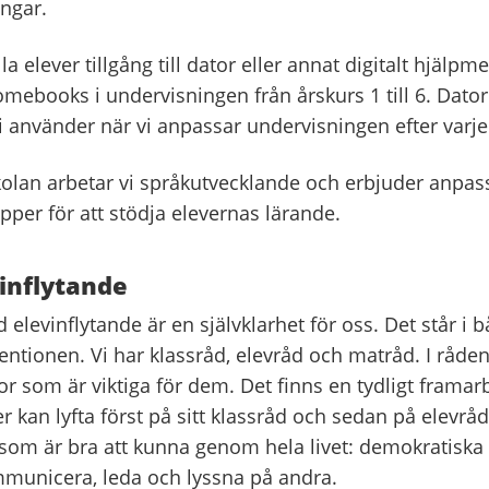
ngar.
a elever tillgång till dator eller annat digitalt hjälpme
ebooks i undervisningen från årskurs 1 till 6. Datorn
i använder när vi anpassar undervisningen efter varj
olan arbetar vi språkutvecklande och erbjuder anpas
per för att stödja elevernas lärande.
 inflytande
 elevinflytande är en självklarhet för oss. Det står i 
ntionen. Vi har klassråd, elevråd och matråd. I råden
r som är viktiga för dem. Det finns en tydligt framar
 kan lyfta först på sitt klassråd och sedan på elevråd
 som är bra att kunna genom hela livet: demokratiska 
mmunicera, leda och lyssna på andra.