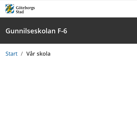
Gunnilseskolan F-6
Du
Start
/
Vår skola
är
här: