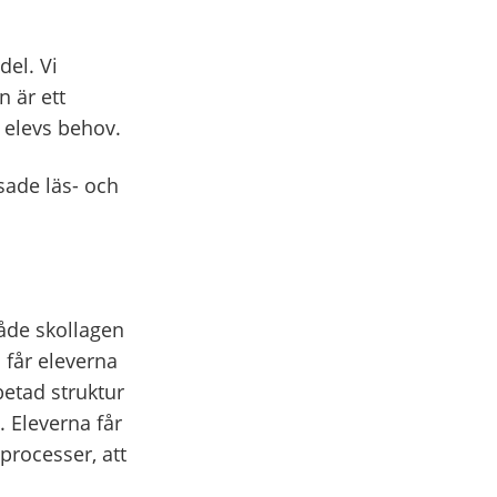
del. Vi
 är ett
e elevs behov.
sade läs- och
både skollagen
 får eleverna
betad struktur
. Eleverna får
processer, att