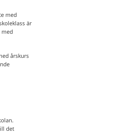
ete med
koleklass är
t med
med årskurs
ande
kolan.
ll det