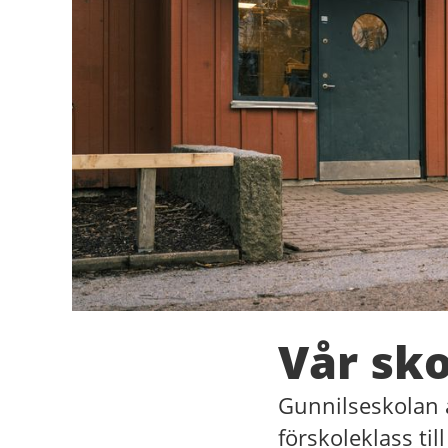
Vår sko
Gunnilseskolan ä
förskoleklass til