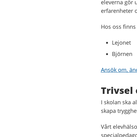
eleverna gör 
erfarenheter oc
Hos oss finns
Lejonet
Björnen
Ansök om, änd
Trivsel
I skolan ska al
skapa trygghe
Vårt elevhäls
specialpedago