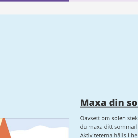
Maxa din s
Oavsett om solen steke
du maxa ditt sommarlo
Aktiviteterna hålls i h