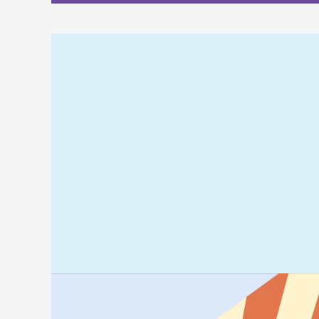
Relaterad
information