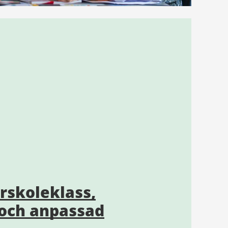
örskoleklass,
och anpassad