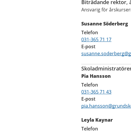
Biträdande rektor, 
Ansvarig för årskurse
Susanne Söderberg
Telefon
031-365 71 17
E-post
susanne.soderberg@g
Skoladministratöre
Pia Hansson
Telefon
031-365 71 43
E-post
pia.hansson@grundsko
Leyla Kaynar
Telefon