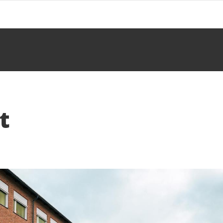
t
fter