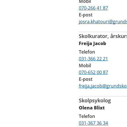
Mobil
070-266 41 87
E-post
josra.khatouri@grund
Skolkurator, årskur
Freija Jacob
Telefon
031-366 22 21
Mobil
070-652 00 87
E-post
freija.jacob@grundsko
Skolpsykolog
Olena Blixt
Telefon
031-367 36 34