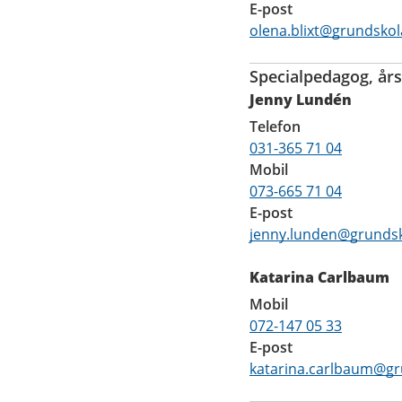
E-post
olena.blixt@grundskol
Specialpedagog, års
Jenny Lundén
Telefon
031-365 71 04
Mobil
073-665 71 04
E-post
jenny.lunden@grundsk
Katarina Carlbaum
Mobil
072-147 05 33
E-post
katarina.carlbaum@gr