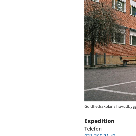
Guldhedsskolans huvudbyggn
Expedition
Telefon