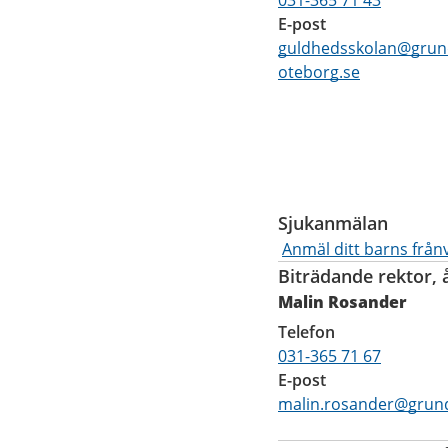
031-365 71 43
E-post
guldhedsskolan@grun
oteborg.se
Funktioner
Sjukanmälan
Anmäl ditt barns frånv
Biträdande rektor, 
Malin Rosander
Telefon
031-365 71 67
E-post
malin.rosander@grund