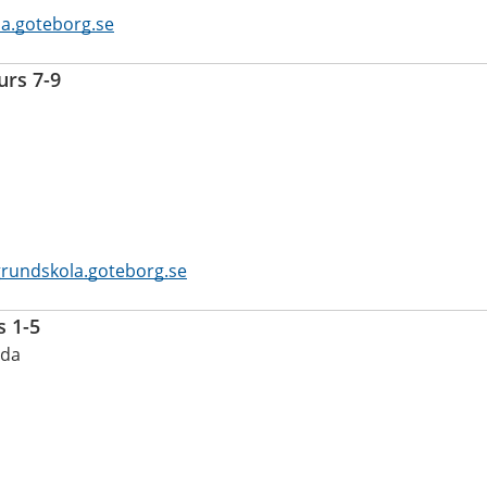
a.goteborg.se
urs 7-9
grundskola.goteborg.se
s 1-5
uda