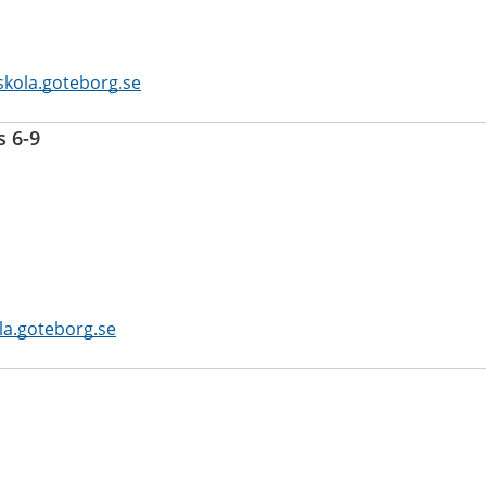
skola.goteborg.se
s 6-9
la.goteborg.se