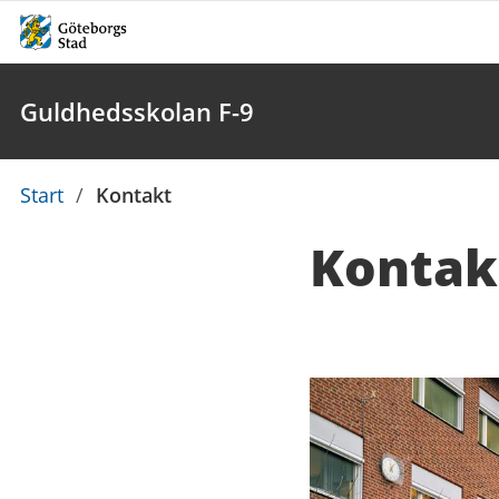
Guldhedsskolan F-9
Du
Start
/
Kontakt
är
Kontak
här:
Kontaktuppgi