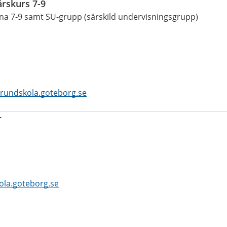
årskurs 7-9
rna 7-9 samt SU-grupp (särskild undervisningsgrupp)
rundskola.goteborg.se
r
la.goteborg.se