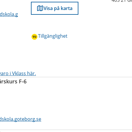
405 21 G
Visa på karta
dskola.g
Tillgänglighet
aro i Vklass här.
årskurs F-6
skola.goteborg.se