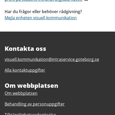
Har du frågor eller behöver rådgivning?
Mejla enheten visuell kommunikation
Kontakta oss
E-
visuell.kommunikation@intraservice.goteborg.se
post
Alla kontaktuppgifter
till
Visuell
kommunikation
Om webbplatsen
Om webbplatsen
Behandling av personuppgifter
Tillgänglighetsredogörelse