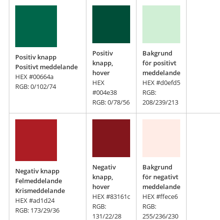
Positiv
Bakgrund
Positiv knapp
knapp,
för positivt
Positivt meddelande
hover
meddelande
HEX #00664a
HEX
HEX #d0efd5
RGB: 0/102/74
#004e38
RGB:
RGB: 0/78/56
208/239/213
Negativ
Bakgrund
Negativ knapp
knapp,
för negativt
Felmeddelande
hover
meddelande
Krismeddelande
HEX #83161c
HEX #ffece6
HEX #ad1d24
RGB:
RGB:
RGB: 173/29/36
131/22/28
255/236/230