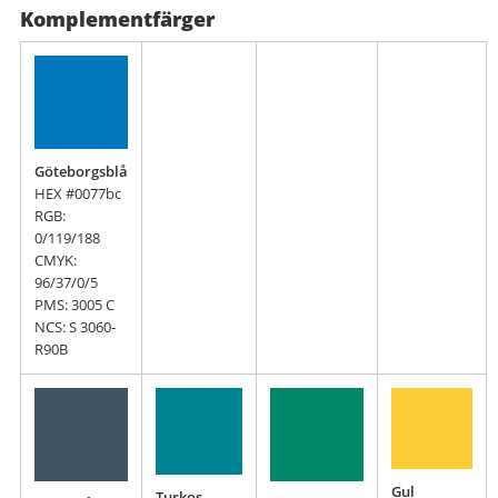
Komplementfärger
Göteborgsblå
HEX #0077bc
RGB:
0/119/188
CMYK:
96/37/0/5
PMS: 3005 C
NCS: S 3060-
R90B
Gul
Turkos