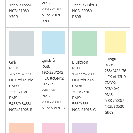
PMS:
1665C/1665U
2665C/VioletU
205C/219U
NCS: S1080-
NCS: S3050-
NCS: S1070-
Y70R
R60B
R20B
Ljusgul
Ljusblå
Grå
Ljusgrön
RGB:
RGB:
RGB:
RGB:
255/243/176
192/228/242
209/217/220
184/225/200
HEX #fff3b0
HEX #c0e4f2
HEX #d1d9dc
HEX #b8e1c8
CMYK:
CMYK:
CMYK:
CMYK:
0/3/40/0
29/0/5/0
22/11/13/0
30/0/25/0
PMS:
PMS:
PMS:
PMS:
600C/600U
290C/290U
5455C/5455U
566C/566U
NCS: S0520-
NCS: S0520-B
NCS: S1005-B
NCS: S1015-G
G90Y