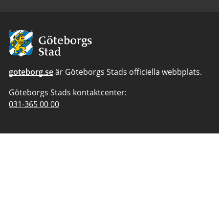
Avsändare:
Göteborgs
Stad
goteborg.se
är Göteborgs Stads officiella webbplats.
Göteborgs Stads kontaktcenter:
Telefonnummer
031-365 00 00
till
Göteborgs
Stads
kontaktcenter: