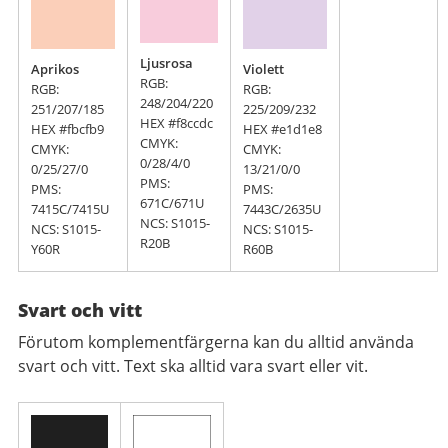
Ljusrosa
Aprikos
Violett
RGB:
RGB:
RGB:
248/204/220
251/207/185
225/209/232
HEX #f8ccdc
HEX #fbcfb9
HEX #e1d1e8
CMYK:
CMYK:
CMYK:
0/28/4/0
0/25/27/0
13/21/0/0
PMS:
PMS:
PMS:
671C/671U
7415C/7415U
7443C/2635U
NCS: S1015-
NCS: S1015-
NCS: S1015-
R20B
Y60R
R60B
Svart och vitt
Förutom komplementfärgerna kan du alltid använda
svart och vitt. Text ska alltid vara svart eller vit.