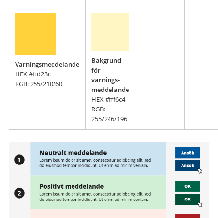
Bakgrund
Varningsmeddelande
för
HEX #ffd23c
varnings-
RGB: 255/210/60
meddelande
HEX #fff6c4
RGB:
255/246/196