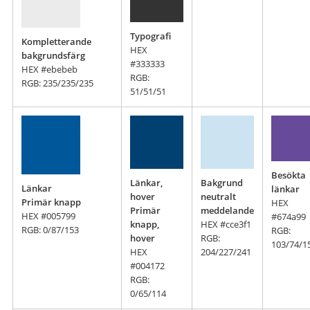
Typografi
Kompletterande
HEX
bakgrundsfärg
#333333
HEX #ebebeb
RGB:
RGB: 235/235/235
51/51/51
Besökta
Länkar,
Bakgrund
Länkar
länkar
hover
neutralt
Primär knapp
HEX
Primär
meddelande
HEX #005799
#674a99
knapp,
HEX #cce3f1
RGB: 0/87/153
RGB:
hover
RGB:
103/74/1
HEX
204/227/241
#004172
RGB:
0/65/114