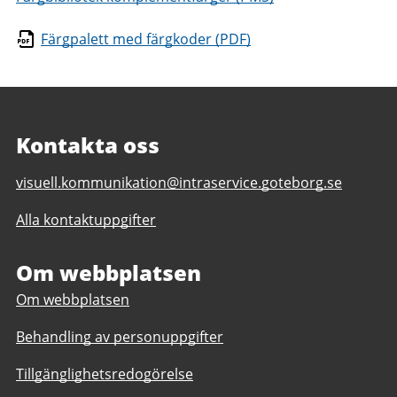
Färgpalett med färgkoder (PDF)
Kontakta oss
E-
visuell.kommunikation@intraservice.goteborg.se
post
Alla kontaktuppgifter
till
Visuell
kommunikation
Om webbplatsen
Om webbplatsen
Behandling av personuppgifter
Tillgänglighetsredogörelse