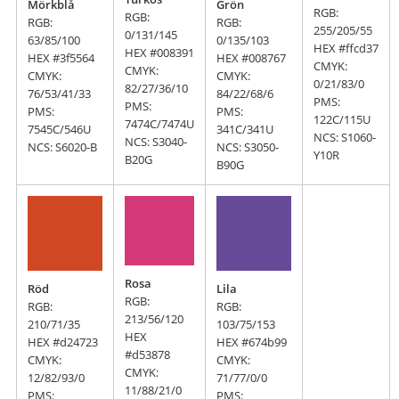
Mörkblå
Grön
RGB:
RGB:
RGB:
RGB:
255/205/55
0/131/145
63/85/100
0/135/103
HEX #ffcd37
HEX #008391
HEX #3f5564
HEX #008767
CMYK:
CMYK:
CMYK:
CMYK:
0/21/83/0
82/27/36/10
76/53/41/33
84/22/68/6
PMS:
PMS:
PMS:
PMS:
122C/115U
7474C/7474U
7545C/546U
341C/341U
NCS: S1060-
NCS: S3040-
NCS: S6020-B
NCS: S3050-
Y10R
B20G
B90G
Rosa
Röd
Lila
RGB:
RGB:
RGB:
213/56/120
210/71/35
103/75/153
HEX
HEX #d24723
HEX #674b99
#d53878
CMYK:
CMYK:
CMYK:
12/82/93/0
71/77/0/0
11/88/21/0
PMS:
PMS: