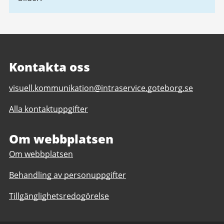
Kontakta oss
E-
visuell.kommunikation@intraservice.goteborg.se
post
Alla kontaktuppgifter
till
Visuell
kommunikation
Om webbplatsen
Om webbplatsen
Behandling av personuppgifter
Tillgänglighetsredogörelse