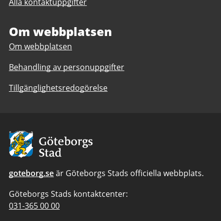
Alla kontaktuppgifter
till
Visuell
kommunikation
Om webbplatsen
Om webbplatsen
Behandling av personuppgifter
Tillgänglighetsredogörelse
Avsändare:
Göteborgs
Stad
goteborg.se
är Göteborgs Stads officiella webbplats.
Göteborgs Stads kontaktcenter:
Telefonnummer
031-365 00 00
till