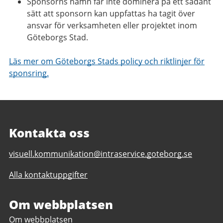
Sponsorns namn får inte dominera på ett sådant
sätt att sponsorn kan uppfattas ha tagit över
ansvar för verksamheten eller projektet inom
Göteborgs Stad.
Läs mer om Göteborgs Stads policy och riktlinjer för
sponsring.
Kontakta oss
E-
visuell.kommunikation@intraservice.goteborg.se
post
Alla kontaktuppgifter
till
Visuell
kommunikation
Om webbplatsen
Om webbplatsen