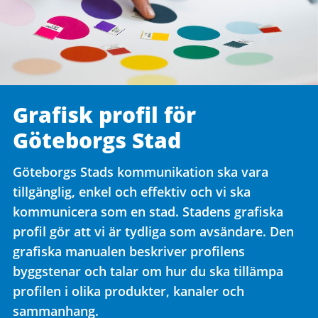
Grafisk profil för
Göteborgs Stad
Göteborgs Stads kommunikation ska vara
tillgänglig, enkel och effektiv och vi ska
kommunicera som en stad. Stadens grafiska
profil gör att vi är tydliga som avsändare. Den
grafiska manualen beskriver profilens
byggstenar och talar om hur du ska tillämpa
profilen i olika produkter, kanaler och
sammanhang.