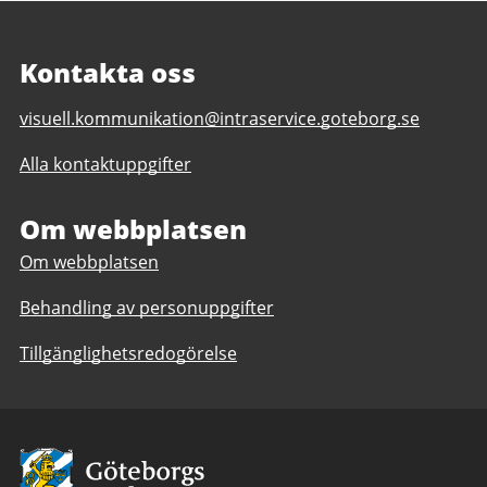
Kontakta oss
E-
visuell.kommunikation@intraservice.goteborg.se
post
Alla kontaktuppgifter
till
Visuell
kommunikation
Om webbplatsen
Om webbplatsen
Behandling av personuppgifter
Tillgänglighetsredogörelse
Avsändare:
Göteborgs