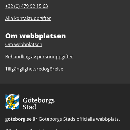
post
Telefonnummer
+32 (0) 479 92 15 63
till
till
Gothenburg
Alla kontaktuppgifter
Gothenburg
European
European
Office
Office
Om webbplatsen
Om webbplatsen
Behandling av personuppgifter
Tillgänglighetsredogörelse
Avsändare:
Göteborgs
Stad
goteborg.se
är Göteborgs Stads officiella webbplats.