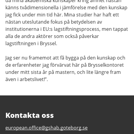
då mina akademiska kunskaper kring ämnet nästan
känns tvådimensionella i jämförelse med den kunskap
jag fick under min tid här. Mina studier har haft ett
nästan uteslutande fokus på betydelsen av
institutionerna i EU:s lagstiftningsprocess, men tappat
alla de andra aktörer som också påverkar
lagstiftningen i Bryssel.
Jag ser nu framemot att få bygga på den kunskap och
de erfarenheter jag förvärvat här på Brysselkontoret
under mitt sista år på mastern, och lite längre fram
även i arbetslivet!”.
Kontakta oss
E-
european.office@gshab.goteborg.se