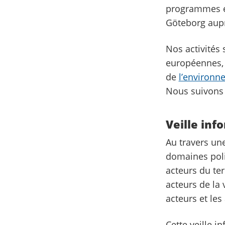
programmes eur
Göteborg aupr
Nos activités
européennes,
de
l’environne
Nous suivons 
Veille inf
Au travers une
domaines polit
acteurs du ter
acteurs de la 
acteurs et le
Cette veille i