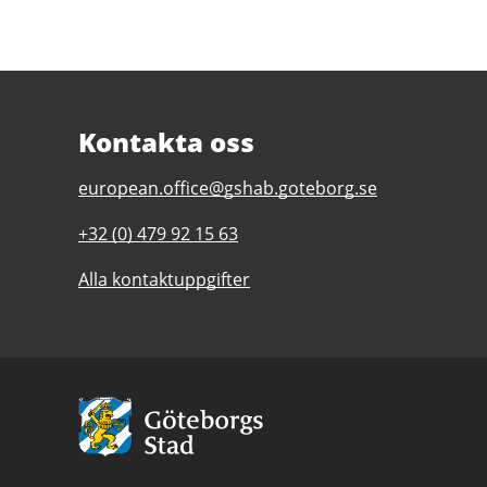
Kontakta oss
E-
european.office@gshab.goteborg.se
post
Telefonnummer
+32 (0) 479 92 15 63
till
till
Gothenburg
Alla kontaktuppgifter
Gothenburg
European
European
Office
Office
Avsändare:
Göteborgs
Stad