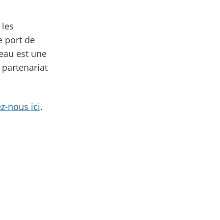
 les
 port de
reau est une
partenariat
z-nous ici
.