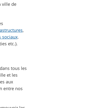
ville de
es
rastructures
,
 sociaux
.
ies etc.).
 dans tous les
le et les
ses aux
on entre nos
romouvoir les