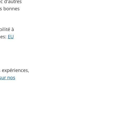
c d'autres
es bonnes
ilité à
ses:
EU
 expériences,
sur nos