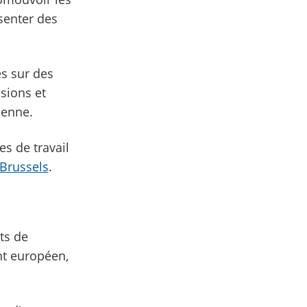
ésenter des
s sur des
sions et
opéenne.
es de travail
 Brussels
.
ts de
nt européen,