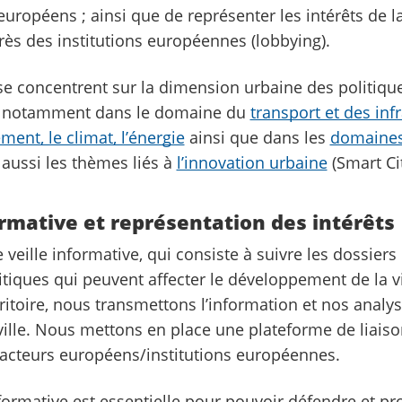
opéens ; ainsi que de représenter les intérêts de la 
ès des institutions européennes (lobbying).
 se concentrent sur la dimension urbaine des politiqu
 notamment dans le domaine du
transport et des inf
ment, le climat, l’énergie
ainsi que dans les
domaines
aussi les thèmes liés à
l’innovation urbaine
(Smart Cit
ormative et représentation des intérêts
 veille informative, qui consiste à suivre les dossiers
iques qui peuvent affecter le développement de la vil
ritoire, nous transmettons l’information et nos analy
ville. Nous mettons en place une plateforme de liais
s acteurs européens/institutions européennes.
nformative est essentielle pour pouvoir défendre et p