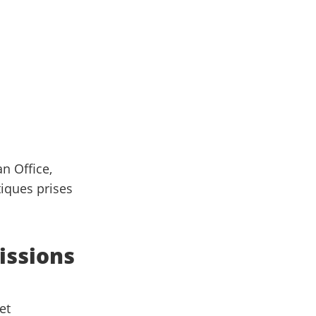
n Office,
tiques prises
issions
et