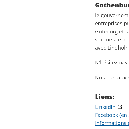
Gothenbur
le gouvernemen
entreprises p
Göteborg et l
succursale de
avec Lindholm
N'hésitez pas
Nos bureaux s
Liens:
LinkedIn
Facebook (en 
Informations o