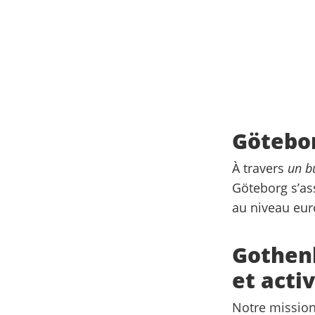
Götebor
À travers
un b
Göteborg s’as
au niveau eur
Gothenb
et activ
Notre mission 