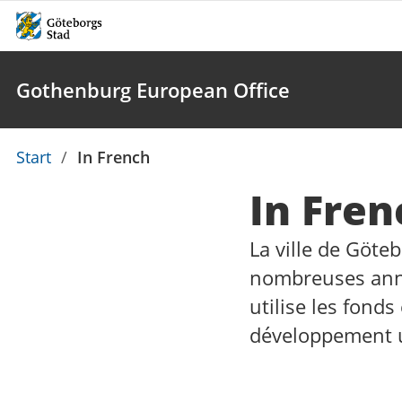
Gothenburg European Office
Du
Start
/
In French
är
In Fren
här:
La ville de Göte
nombreuses année
utilise les fond
développement 