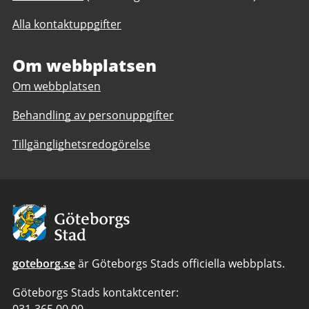
till
Finansiell
Alla kontaktuppgifter
Finansiell
information
information
Om webbplatsen
Om webbplatsen
Behandling av personuppgifter
Tillgänglighetsredogörelse
Avsändare:
Göteborgs
Stad
goteborg.se
är Göteborgs Stads officiella webbplats.
Göteborgs Stads kontaktcenter: