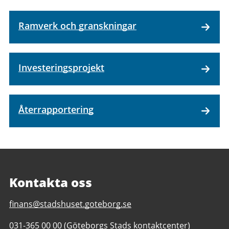
Ramverk och granskningar
Investeringsprojekt
Återrapportering
Kontakta oss
E-
finans@stadshuset.goteborg.se
post
Telefonnummer
031-365 00 00
(Göteborgs Stads kontaktcenter)
till