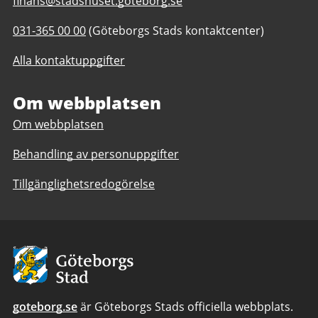
E-
finans@stadshuset.goteborg.se
post
Telefonnummer
031-365 00 00
(Göteborgs Stads kontaktcenter)
till
till
Finansiell
Alla kontaktuppgifter
Finansiell
information
information
Om webbplatsen
Om webbplatsen
Behandling av personuppgifter
Tillgänglighetsredogörelse
Avsändare:
Göteborgs
Stad
goteborg.se
är Göteborgs Stads officiella webbplats.