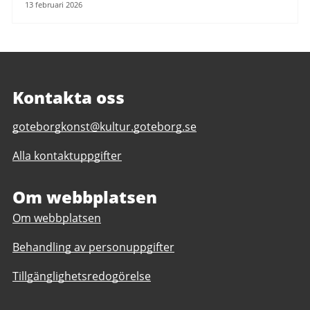
13 februari 2026
Kontakta oss
E-
goteborgkonst@kultur.goteborg.se
post
Alla kontaktuppgifter
till
Göteborg
Konst
Om webbplatsen
Om webbplatsen
Behandling av personuppgifter
Tillgänglighetsredogörelse