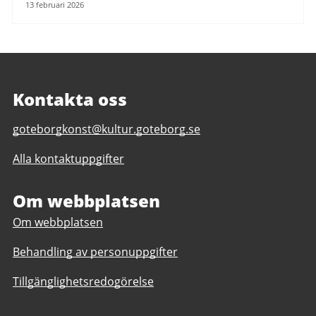
13 februari 2026
Kontakta oss
E-
goteborgkonst@kultur.goteborg.se
post
Alla kontaktuppgifter
till
Göteborg
Konst
Om webbplatsen
Om webbplatsen
Behandling av personuppgifter
Tillgänglighetsredogörelse