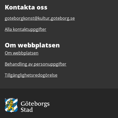
Kontakta oss
E-
goteborgkonst@kultur.goteborg.se
post
Alla kontaktuppgifter
till
Göteborg
Konst
Om webbplatsen
Om webbplatsen
Behandling av personuppgifter
Tillgänglighetsredogörelse
Avsändare:
Göteborgs
Stad