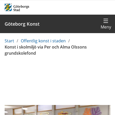
Göteborg Konst
Du
Start
/
Offentlig konst i staden
/
är
Konst i skolmiljö via Per och Alma Olssons
här:
grundskolefond