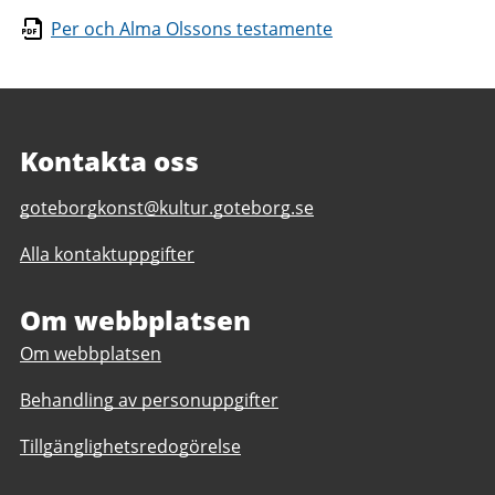
Per och Alma Olssons testamente
Kontakta oss
E-
goteborgkonst@kultur.goteborg.se
post
Alla kontaktuppgifter
till
Göteborg
Konst
Om webbplatsen
Om webbplatsen
Behandling av personuppgifter
Tillgänglighetsredogörelse