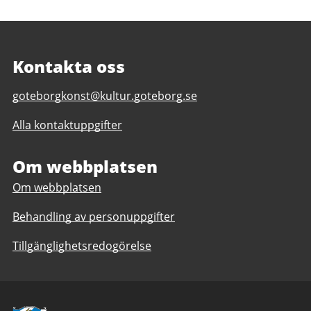
Kontakta oss
E-
goteborgkonst@kultur.goteborg.se
post
Alla kontaktuppgifter
till
Göteborg
Konst
Om webbplatsen
Om webbplatsen
Behandling av personuppgifter
Tillgänglighetsredogörelse