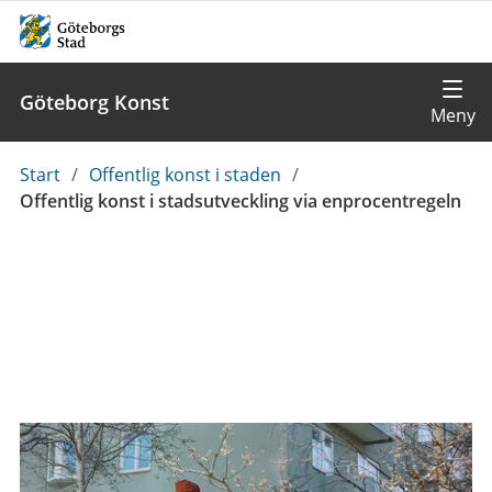
Göteborg Konst
Du
Start
/
Offentlig konst i staden
/
är
Offentlig konst i stadsutveckling via enprocentregeln
här: