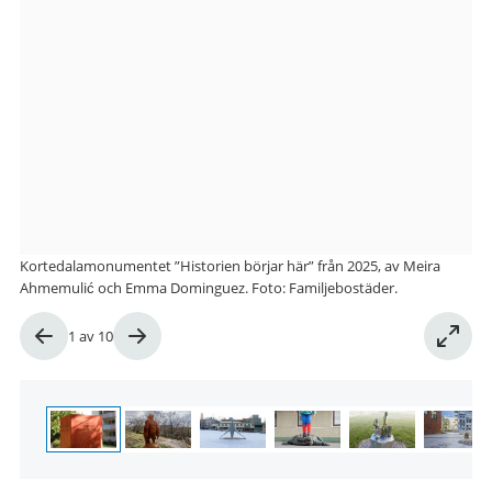
Kortedalamonumentet ”Historien börjar här” från 2025, av Meira
Ahmemulić och Emma Dominguez. Foto: Familjebostäder.
Bild
1
av
10
1
av
10