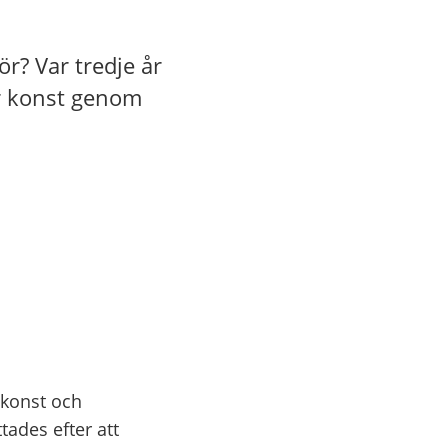
r? Var tredje år
er konst genom
 konst och
ades efter att