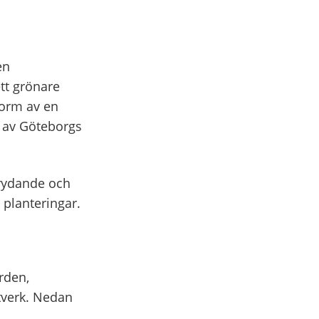
en
tt grönare
form av en
t av Göteborgs
prydande och
 planteringar.
rden,
stverk. Nedan