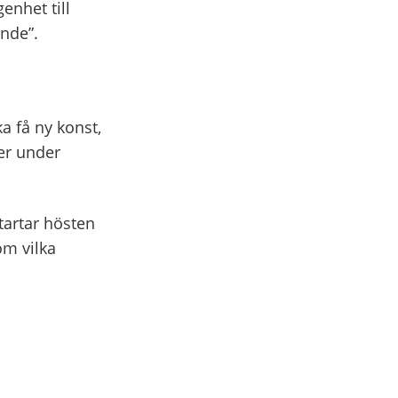
nhet till
nde”.
a få ny konst,
er under
tartar hösten
om vilka