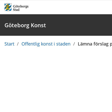
Göteborg Konst
Du
Start
/
Offentlig konst i staden
/
Lämna förslag p
är
här: