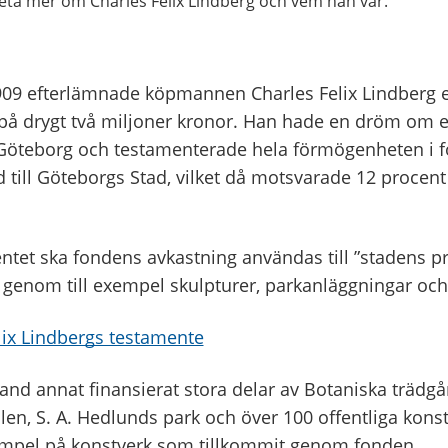
 veta mer om Charles Felix Lindberg och vem han var.
909 efterlämnade köpmannen Charles Felix Lindberg 
å drygt två miljoner kronor. Han hade en dröm om e
Göteborg och testamenterade hela förmögenheten i 
 till Göteborgs Stad, vilket då motsvarade 12 procen
entet ska fondens avkastning användas till ”stadens 
 genom till exempel skulpturer, parkanläggningar och
lix Lindbergs testamente
and annat finansierat stora delar av Botaniska trädgå
len, S. A. Hedlunds park och över 100 offentliga kon
mpel på konstverk som tillkommit genom fonden.