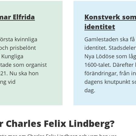
r Elfrida
Konstverk som
identitet
örsta kvinnliga
Gamlestaden ska få 
och prisbelönt
identitet. Stadsdele
 Kungliga
Nya Lödöse som låg 
etade som organist
1600-talet. Därefte
921. Nu ska hon
förändringar, från i
ng vid
dagens knutpunkt so
dag.
 Charles Felix Lindberg?