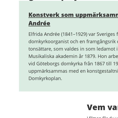
Konstverk som uppmärksamma
Andrée
Elfrida Andrée (1841–1929) var Sveriges f
domkyrkoorganist och en framgångsrik 
tonsättare, som valdes in som ledamot i
Musikaliska akademin år 1879. Hon arb
vid Göteborgs domkyrka från 1867 till 1
uppmärksammas med en konstgestaltni
Domkyrkoplan.
Vem var