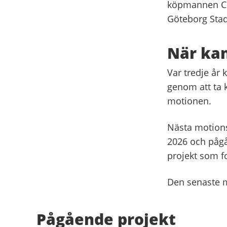
köpmannen Cha
Göteborg Stad
När kan
Var tredje år 
genom att ta 
motionen.
Nästa motions
2026 och pågå
projekt som f
Den senaste m
Pågående projekt