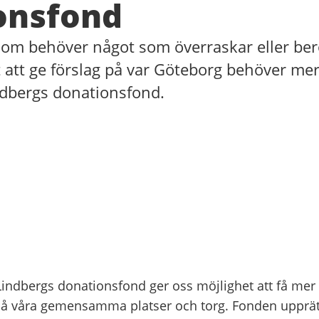
onsfond
som behöver något som överraskar eller berö
t att ge förslag på var Göteborg behöver m
ndbergs donationsfond.
 Lindbergs donationsfond ger oss möjlighet att få mer
på våra gemensamma platser och torg. Fonden upprätt