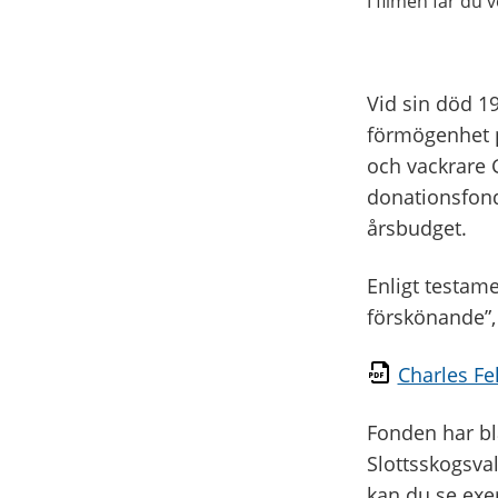
I filmen får du
Vid sin död 1
förmögenhet p
och vackrare 
donationsfond
årsbudget.
Enligt testam
förskönande”,
Charles Fe
Fonden har bl
Slottsskogsval
kan du se exe