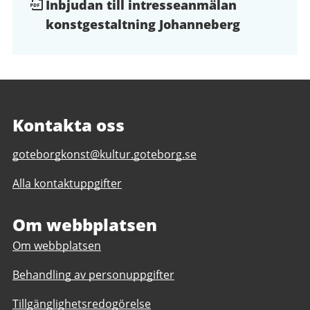
Dokument
Inbjudan till intresseanmälan
konstgestaltning Johanneberg
och
filer
Kontakta oss
E-
goteborgkonst@kultur.goteborg.se
post
Alla kontaktuppgifter
till
Göteborg
Konst
Om webbplatsen
Om webbplatsen
Behandling av personuppgifter
Tillgänglighetsredogörelse