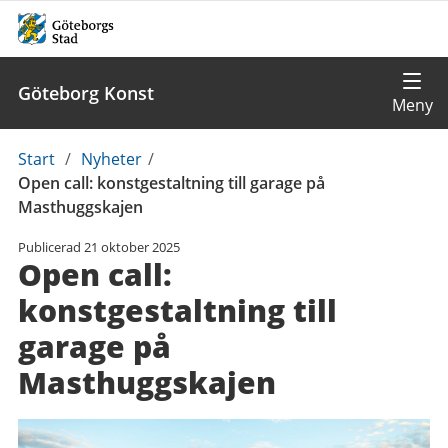
Göteborg Konst
Du
Start
/
Nyheter
/
är
Open call: konstgestaltning till garage på
här:
Masthuggskajen
Publicerad
21 oktober 2025
Open call:
konstgestaltning till
garage på
Masthuggskajen