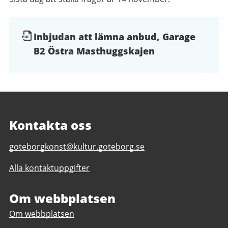
Dokument
Inbjudan att lämna anbud, Garage
B2 Östra Masthuggskajen
och
filer
Kontakta oss
E-
goteborgkonst@kultur.goteborg.se
post
Alla kontaktuppgifter
till
Göteborg
Konst
Om webbplatsen
Om webbplatsen