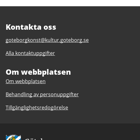
Kontakta oss
E-
goteborgkonst@kultur.goteborg.se
post
Alla kontaktuppgifter
till
Göteborg
Konst
Om webbplatsen
Om webbplatsen
Behandling av personuppgifter
Tillgänglighetsredogörelse
Avsändare: