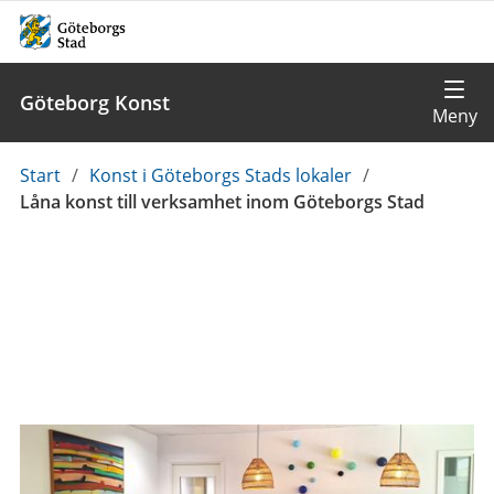
Göteborg Konst
Du
Start
/
Konst i Göteborgs Stads lokaler
/
är
Låna konst till verksamhet inom Göteborgs Stad
här: