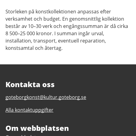
Storleken på konstkollektionen anpassas efter
verksamhet och budget. En genomsnittlig kollektion
består av 10–30 verk och engångssumman är då cirka
8 500–25 000 kronor. I summan ingår urval,
installation, transport, eventuell reparation,
konstsamtal och återtag.
Kontakta oss
E-
goteborgkonst@kultur.goteborg.se
post
Alla kontaktuppgifter
till
Göteborg
Konst
Om webbplatsen