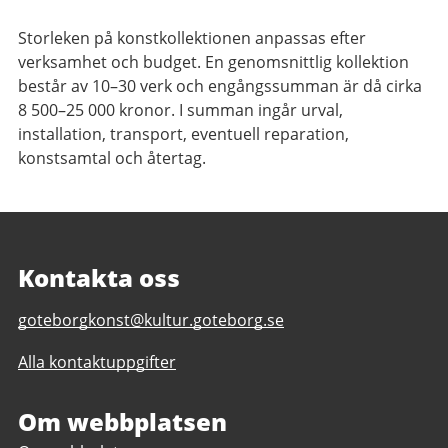
Storleken på konstkollektionen anpassas efter
verksamhet och budget. En genomsnittlig kollektion
består av 10–30 verk och engångssumman är då cirka
8 500–25 000 kronor. I summan ingår urval,
installation, transport, eventuell reparation,
konstsamtal och återtag.
Kontakta oss
E-
goteborgkonst@kultur.goteborg.se
post
Alla kontaktuppgifter
till
Göteborg
Konst
Om webbplatsen