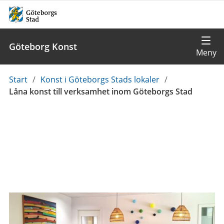
Göteborg Konst
Du
Start
/
Konst i Göteborgs Stads lokaler
/
är
Låna konst till verksamhet inom Göteborgs Stad
här: