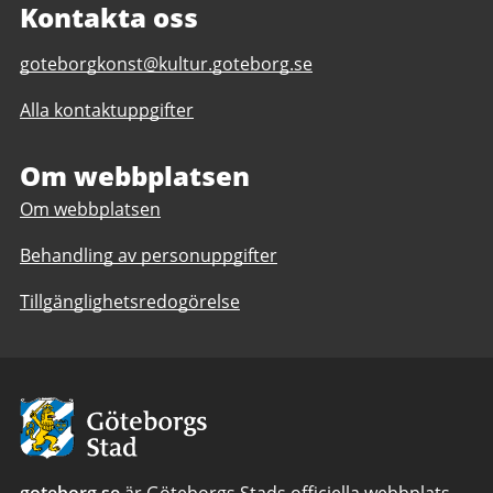
Kontakta oss
E-
goteborgkonst@kultur.goteborg.se
post
Alla kontaktuppgifter
till
Göteborg
Konst
Om webbplatsen
Om webbplatsen
Behandling av personuppgifter
Tillgänglighetsredogörelse
Avsändare:
Göteborgs
Stad
goteborg.se
är Göteborgs Stads officiella webbplats.