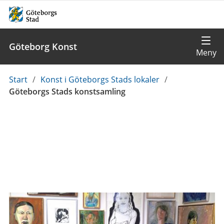
Göteborg Konst
Du
Start
/
Konst i Göteborgs Stads lokaler
/
är
Göteborgs Stads konstsamling
här: