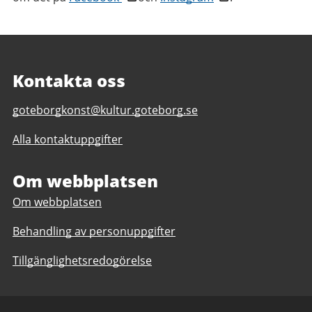
Kontakta oss
E-
goteborgkonst@kultur.goteborg.se
post
Alla kontaktuppgifter
till
Göteborg
Konst
Om webbplatsen
Om webbplatsen
Behandling av personuppgifter
Tillgänglighetsredogörelse