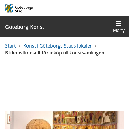
Göteborg Konst
Du
Start
/
Konst i Göteborgs Stads lokaler
/
är
Bli konstkonsult för inköp till konstsamlingen
här: