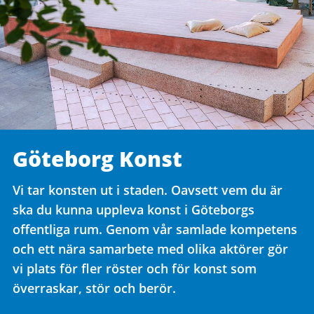
Göteborg Konst
Vi tar konsten ut i staden. Oavsett vem du är
ska du kunna uppleva konst i Göteborgs
offentliga rum. Genom vår samlade kompetens
och ett nära samarbete med olika aktörer gör
vi plats för fler röster och för konst som
överraskar, stör och berör.