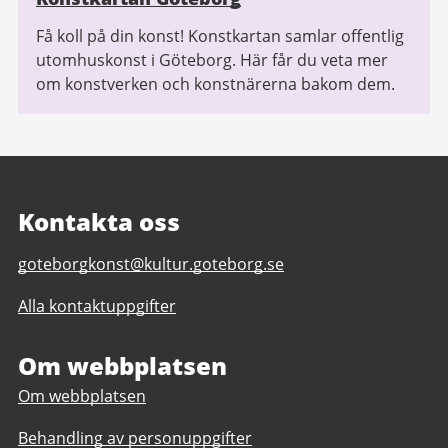
Få koll på din konst! Konstkartan samlar offentlig
utomhuskonst i Göteborg. Här får du veta mer
om konstverken och konstnärerna bakom dem.
Kontakta oss
E-
goteborgkonst@kultur.goteborg.se
post
Alla kontaktuppgifter
till
Göteborg
Konst
Om webbplatsen
Om webbplatsen
Behandling av personuppgifter