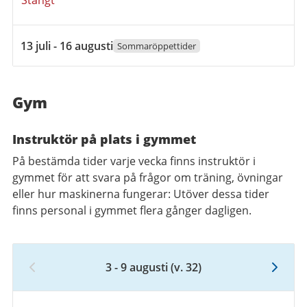
Stängt
13
13 juli - 16 augusti
Sommaröppettider
juli
2026
till
Gym
16
augusti
Instruktör på plats i gymmet
2026
På bestämda tider varje vecka finns instruktör i
gymmet för att svara på frågor om träning, övningar
eller hur maskinerna fungerar: Utöver dessa tider
finns personal i gymmet flera gånger dagligen.
3 - 9 augusti
(v. 32)
Vecka
32,