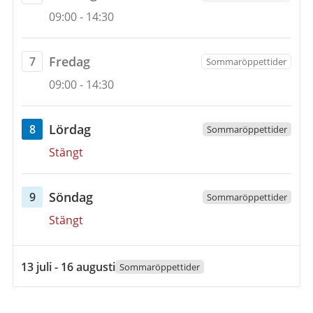
Öppettider
6
09:00
-
14:30
augusti
2026
fredag
Fredag
7
Sommaröppettider
Öppettider
7
09:00
-
14:30
augusti
2026
lördag
Lördag
8
Sommaröppettider
Öppettider
8
Stängt
augusti
2026
söndag
Söndag
9
Sommaröppettider
Öppettider
9
Stängt
augusti
2026
13
13 juli - 16 augusti
Sommaröppettider
juli
2026