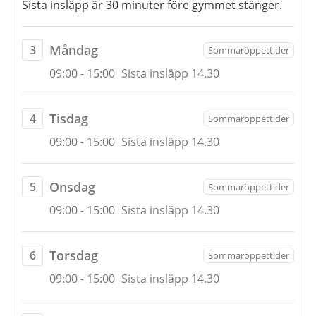
3
Sista insläpp är 30 minuter före gymmet stänger.
augusti
2026
måndag
Måndag
3
Sommaröppettider
till
Öppettider
9
3
09:00
-
15:00
Sista insläpp 14.30
augusti
augusti
2026
2026
tisdag
Tisdag
4
Sommaröppettider
Öppettider
4
09:00
-
15:00
Sista insläpp 14.30
augusti
2026
onsdag
Onsdag
5
Sommaröppettider
Öppettider
5
09:00
-
15:00
Sista insläpp 14.30
augusti
2026
torsdag
Torsdag
6
Sommaröppettider
Öppettider
6
09:00
-
15:00
Sista insläpp 14.30
augusti
2026