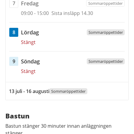
fredag
Fredag
7
Sommaröppettider
Öppettider
7
09:00
-
15:00
Sista insläpp 14.30
augusti
2026
lördag
Lördag
8
Sommaröppettider
Öppettider
8
Stängt
augusti
2026
söndag
Söndag
9
Sommaröppettider
Öppettider
9
Stängt
augusti
2026
13
13 juli - 16 augusti
Sommaröppettider
juli
2026
till
Bastun
16
Bastun stänger 30 minuter innan anläggningen
augusti
stänger.