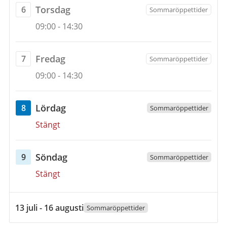
2026
torsdag
Torsdag
6
Sommaröppettider
Öppettider
6
09:00
-
14:30
augusti
2026
fredag
Fredag
7
Sommaröppettider
Öppettider
7
09:00
-
14:30
augusti
2026
lördag
Lördag
8
Sommaröppettider
Öppettider
8
Stängt
augusti
2026
söndag
Söndag
9
Sommaröppettider
Öppettider
9
Stängt
augusti
2026
13
13 juli - 16 augusti
Sommaröppettider
juli