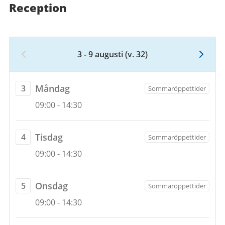
till
Reception
16
augusti
2026
3 - 9 augusti
(v. 32)
Vecka
32,
3
måndag
Måndag
3
Sommaröppettider
augusti
Öppettider
3
09:00
-
14:30
2026
augusti
till
2026
9
tisdag
Tisdag
4
Sommaröppettider
augusti
Öppettider
4
09:00
-
14:30
2026
augusti
2026
onsdag
Onsdag
5
Sommaröppettider
Öppettider
5
09:00
-
14:30
augusti