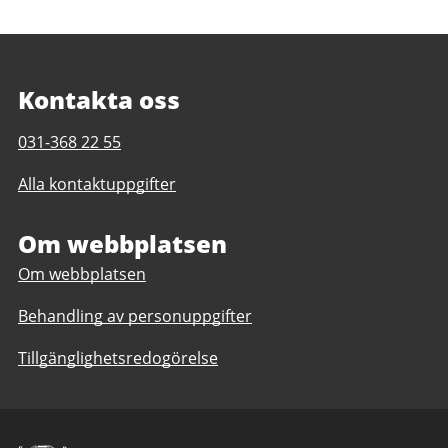
2026
till
16
augusti
Kontakta oss
2026
Telefonnummer
031-368 22 55
till
Alla kontaktuppgifter
Geråshallen
Om webbplatsen
Om webbplatsen
Behandling av personuppgifter
Tillgänglighetsredogörelse