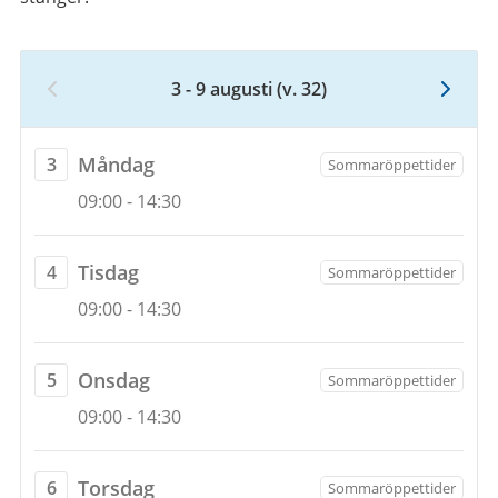
2026
3 - 9 augusti
(v. 32)
Vecka
32,
3
måndag
Måndag
3
Sommaröppettider
augusti
Öppettider
3
09:00
-
14:30
2026
augusti
till
2026
9
tisdag
Tisdag
4
Sommaröppettider
augusti
Öppettider
4
09:00
-
14:30
2026
augusti
2026
onsdag
Onsdag
5
Sommaröppettider
Öppettider
5
09:00
-
14:30
augusti
2026
torsdag
Torsdag
6
Sommaröppettider