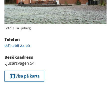
Foto: Julia Sjöberg
Telefon
Telefon
031-368 22 55
Besöksadress
Ljusårsvägen 54
Visa på karta