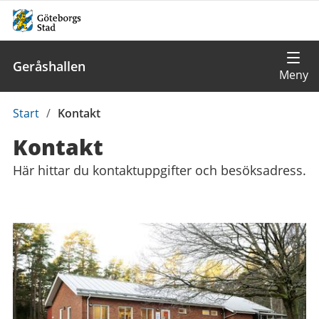
Geråshallen
Du
Start
/
Kontakt
är
Kontakt
här:
Här hittar du kontaktuppgifter och besöksadress.
Kontaktuppgifter