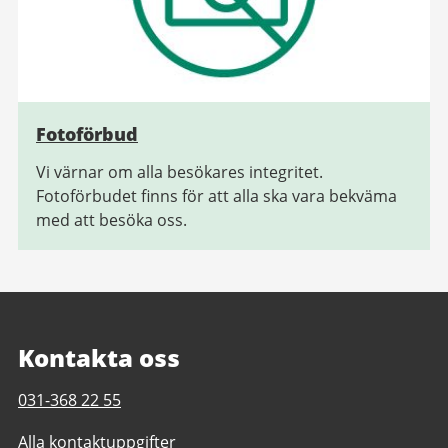
Fotoförbud
Vi värnar om alla besökares integritet.
Fotoförbudet finns för att alla ska vara bekväma
med att besöka oss.
Kontakta oss
Telefonnummer
031-368 22 55
till
Alla kontaktuppgifter
Geråshallen