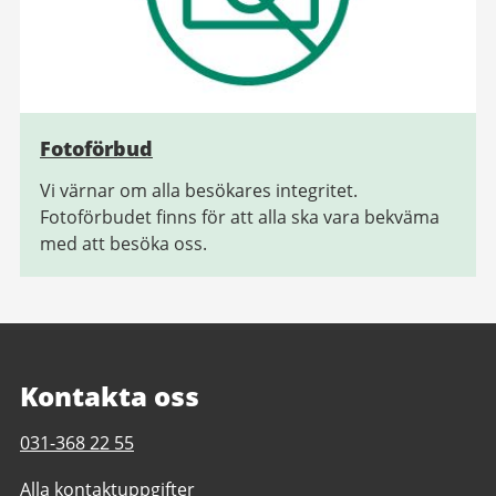
Fotoförbud
Vi värnar om alla besökares integritet.
Fotoförbudet finns för att alla ska vara bekväma
med att besöka oss.
Kontakta oss
Telefonnummer
031-368 22 55
till
Alla kontaktuppgifter
Geråshallen