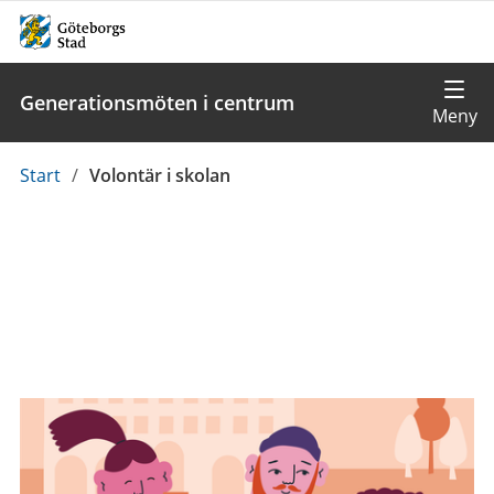
Generationsmöten i centrum
Du
Start
/
Volontär i skolan
är
här: