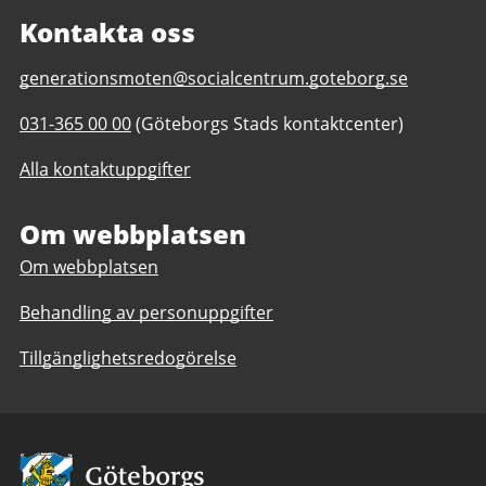
Kontakta oss
E-
generationsmoten@socialcentrum.goteborg.se
post
Telefonnummer
031-365 00 00
(Göteborgs Stads kontaktcenter)
till
till
Generationsmöten
Alla kontaktuppgifter
Generationsmöten
Om webbplatsen
Om webbplatsen
Behandling av personuppgifter
Tillgänglighetsredogörelse
Avsändare: