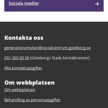
Sociala medier
Kontakta oss
E-
generationsmoten@socialcentrum.goteborg.se
post
Telefonnummer
031-365 00 00
(Göteborgs Stads kontaktcenter)
till
till
Generationsmöten
Alla kontaktuppgifter
Generationsmöten
Om webbplatsen
Om webbplatsen
Behandling av personuppgifter